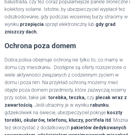
balustrada, czy też coraz popularniejsze panele słoneczne i
kolektory solarne. Istotne, by ubezpieczyciel wypłacił też
odszkodowanie, gdy podczas wiosennej burzy stracimy w
wyniku
przepięcia
sprzęt elektroniczny lub
gdy grad
zniszczy dach.
Ochrona poza domem
Dobra polisa obejmuje ochroną nie tylko to, co mamy w
domu czy mieszkaniu. Dostępne są oferty rozszerzone o
wiele aktywności związanych z codziennym życiem w
domu i poza nim. Na przykład ochroną możemy mieć
objęte poza domem przedmioty, które zazwyczaj nosimy
przy sobie, takie jak:
torebka, teczka,
czy
plecak wraz z
zawartością.
Jeśli utracimy je w wyniku
rabunku
,
gdziekolwiek na świecie, ubezpieczyciel pokryje
koszty
torebki, okularów, telefonu, kluczy, portfela itd
. Można
też skorzystać z dodatkowych
pakietów dedykowanych