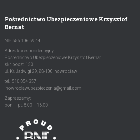
Pośrednictwo Ubezpieczeniowe Krzysztof
Bernat
NIP 556 106 69 44
Adres korespondencyjny:
Pośrednictwo Ubezpieczeniowe Krzysztof Bernat
skr. poczt. 130
ul. Kr. Jadwigi 29, 88-100 Inowrocław
tel. 510 054 357
inowroclawubezpieczenia@gmail.com
Zapraszamy:
pon. – pt. 8.00 – 16.00