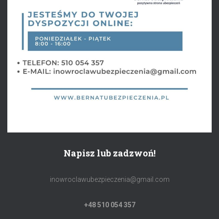
Napisz lub zadzwoń!
inowroclawubezpieczenia@gmail.com
+48 510 054 357