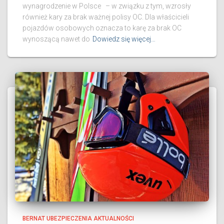
wynagrodzenie w Polsce – w związku z tym, wzrosły
również kary za brak ważnej polisy OC. Dla właścicieli
pojazdów osobowych oznacza to karę za brak OC
wynoszącą nawet do
Dowiedz się więcej…
BERNAT UBEZPIECZENIA AKTUALNOŚCI