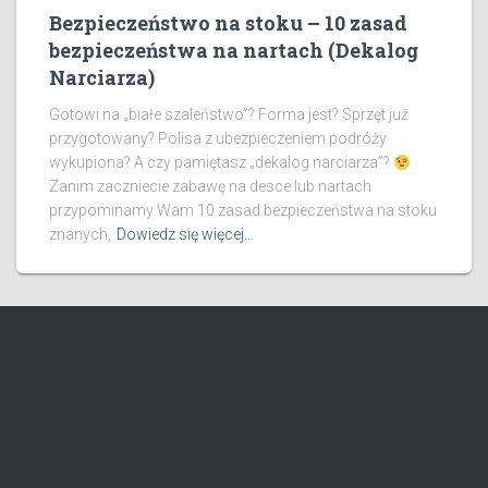
Bezpieczeństwo na stoku – 10 zasad
bezpieczeństwa na nartach (Dekalog
Narciarza)
Gotowi na „białe szaleństwo”? Forma jest? Sprzęt już
przygotowany? Polisa z ubezpieczeniem podróży
wykupiona? A czy pamiętasz „dekalog narciarza”?
Zanim zaczniecie zabawę na desce lub nartach
przypominamy Wam 10 zasad bezpieczeństwa na stoku
znanych,
Dowiedz się więcej…