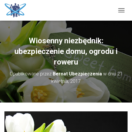
P
R
Z
E
Ł
Wiosenny niezbędnik:
Ą
C
ubezpieczenie domu, ogrodu i
Z
N
roweru
A
W
Opublikowane przez
Bernat Ubezpieczenia
w dniu
21
I
kwietnia, 2017
G
A
C
J
Ę