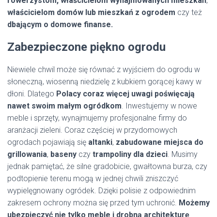
rowerzystom,
właścicielom wynajmowanych mieszkań
,
właścicielom domów lub mieszkań z ogrodem
czy też
dbającym o domowe finanse.
Zabezpieczone piękno ogrodu
Niewiele chwil może się równać z wyjściem do ogrodu w
słoneczną, wiosenną niedzielę z kubkiem gorącej kawy w
dłoni. Dlatego
Polacy coraz więcej uwagi poświęcają
nawet swoim małym ogródkom
. Inwestujemy w nowe
meble i sprzęty, wynajmujemy profesjonalne firmy do
aranżacji zieleni. Coraz częściej w przydomowych
ogrodach pojawiają się
altanki
,
zabudowane miejsca do
grillowania
,
baseny
czy
trampoliny dla dzieci
. Musimy
jednak pamiętać, że silne gradobicie, gwałtowna burza, czy
podtopienie terenu mogą w jednej chwili zniszczyć
wypielęgnowany ogródek. Dzięki polisie z odpowiednim
zakresem ochrony można się przed tym uchronić.
Możemy
ubezpieczyć nie tylko meble i drobną architekturę