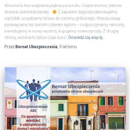
Wiosna to bez wątpienia piękna pora roku. Ciepłe słońce, zielone
drzewa i pierwsze kwiaty…
Z zapałem zagospodarowujemy
ogródek, urządzamy tarasy do sezonu grillowego. Więcej uwagi
poświęcamy też swoim czterem kątom – rozpoczynamy remonty,
inwestujemy w nowy wystrój, kupujemy nowe sprzęty. Z drugiej
strony, wiosna to także czas burz i
Dowiedz się więcej…
Przez
Bernat Ubezpieczenia
,
9 lat
temu