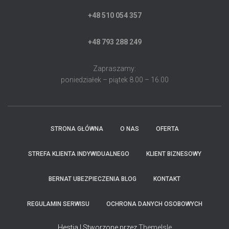
+48 510 054 357
+48 793 288 249
Zapraszamy:
poniedziałek – piątek 8.00 – 16.00
STRONA GŁÓWNA
O NAS
OFERTA
STREFA KLIENTA INDYWIDUALNEGO
KLIENT BIZNESOWY
BERNAT UBEZPIECZENIA BLOG
KONTAKT
REGULAMIN SERWISU
OCHRONA DANYCH OSOBOWYCH
Hestia | Stworzone przez
ThemeIsle