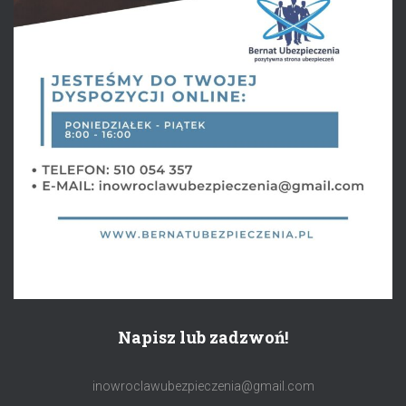
Napisz lub zadzwoń!
inowroclawubezpieczenia@gmail.com