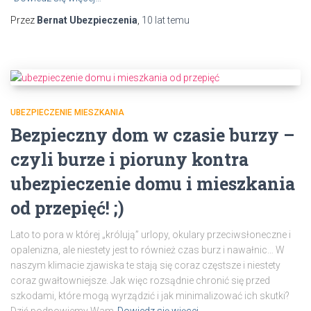
Przez
Bernat Ubezpieczenia
,
10 lat
temu
UBEZPIECZENIE MIESZKANIA
Bezpieczny dom w czasie burzy –
czyli burze i pioruny kontra
ubezpieczenie domu i mieszkania
od przepięć! ;)
Lato to pora w której „królują” urlopy, okulary przeciwsłoneczne i
opalenizna, ale niestety jest to również czas burz i nawałnic… W
naszym klimacie zjawiska te stają się coraz częstsze i niestety
coraz gwałtowniejsze. Jak więc rozsądnie chronić się przed
szkodami, które mogą wyrządzić i jak minimalizować ich skutki?