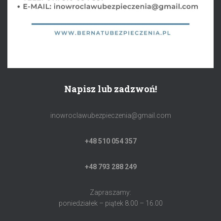
Napisz lub zadzwoń!
inowroclawubezpieczenia@gmail.com
+48 510 054 357
+48 793 288 249
Zapraszamy:
poniedziałek – piątek 8.00 – 16.00