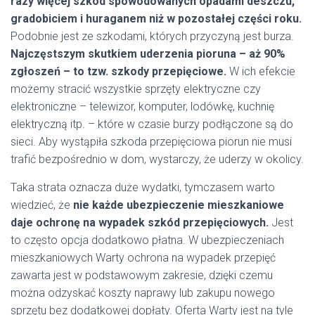
razy więcej szkód spowodowanych opadami deszczu,
gradobiciem i huraganem niż w pozostałej części roku.
Podobnie jest ze szkodami, których przyczyną jest burza.
Najczęstszym skutkiem uderzenia pioruna – aż 90%
zgłoszeń – to tzw. szkody przepięciowe.
W ich efekcie
możemy stracić wszystkie sprzęty elektryczne czy
elektroniczne – telewizor, komputer, lodówkę, kuchnię
elektryczną itp. – które w czasie burzy podłączone są do
sieci. Aby wystąpiła szkoda przepięciowa piorun nie musi
trafić bezpośrednio w dom, wystarczy, że uderzy w okolicy.
Taka strata oznacza duże wydatki, tymczasem warto
wiedzieć, że
nie każde ubezpieczenie mieszkaniowe
daje ochronę na wypadek szkód przepięciowych.
Jest
to często opcja dodatkowo płatna. W ubezpieczeniach
mieszkaniowych Warty ochrona na wypadek przepięć
zawarta jest w podstawowym zakresie, dzięki czemu
można odzyskać koszty naprawy lub zakupu nowego
sprzętu bez dodatkowej dopłaty. Oferta Warty jest na tyle