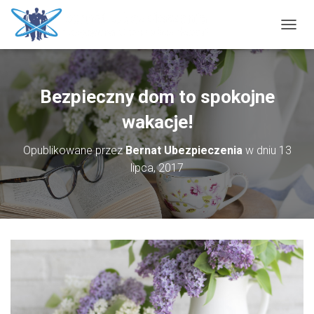
P
R
Z
E
Ł
Bezpieczny dom to spokojne
Ą
C
wakacje!
Z
N
Opublikowane przez
Bernat Ubezpieczenia
w dniu
13
A
lipca, 2017
W
I
G
A
C
J
Ę