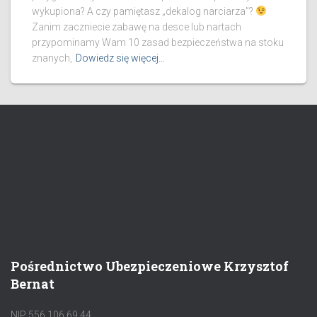
wykupiona? A czy pamiętasz „dekalog narciarza”?
Zanim zaczniecie zabawę na desce lub nartach
przypominamy Wam 10 zasad bezpieczeństwa na stoku
znanych,
Dowiedz się więcej…
Pośrednictwo Ubezpieczeniowe Krzysztof
Bernat
NIP 556 106 69 44