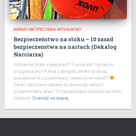
BERNAT UBEZPIECZENIA AKTUALNOŚCI
Bezpieczeństwo na stoku – 10 zasad
bezpieczeństwa na nartach (Dekalog
Narciarza)
Gotowi na „białe szaleństwo”? Forma jest? Sprzęt już
przygotowany? Polisa z ubezpieczeniem podróży
wykupiona? A czy pamiętasz „dekalog narciarza”?
Zanim zaczniecie zabawę na desce lub nartach
przypominamy Wam 10 zasad bezpieczeństwa na stoku
znanych,
Dowiedz się więcej…