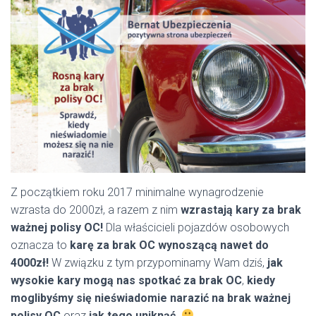
Z początkiem roku 2017 minimalne wynagrodzenie
wzrasta do 2000zł, a razem z nim
wzrastają kary za brak
ważnej polisy OC!
Dla właścicieli pojazdów osobowych
oznacza to
karę za brak OC wynoszącą nawet do
4000zł!
W związku z tym przypominamy Wam dziś,
jak
wysokie kary mogą nas spotkać za brak OC
,
kiedy
moglibyśmy się nieświadomie narazić na brak ważnej
polisy OC
oraz
jak tego uniknąć.