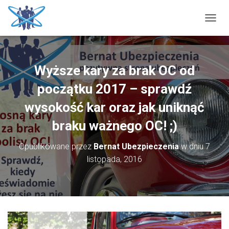
P
R
Z
E
Ł
Wyższe kary za brak OC od
Ą
C
początku 2017 – sprawdź
Z
N
wysokość kar oraz jak uniknąć
A
braku ważnego OC! ;)
W
I
G
Opublikowane przez
Bernat Ubezpieczenia
w dniu
7
A
listopada, 2016
C
J
Ę