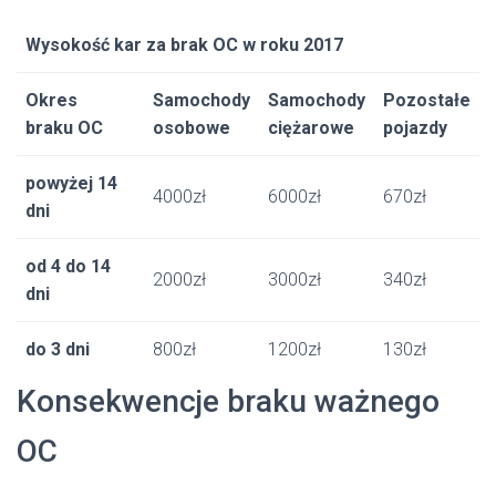
Wysokość kar za brak OC w roku 2017
Okres
Samochody
Samochody
Pozostałe
braku OC
osobowe
ciężarowe
pojazdy
powyżej 14
4000zł
6000zł
670zł
dni
od 4 do 14
2000zł
3000zł
340zł
dni
do 3 dni
800zł
1200zł
130zł
Konsekwencje braku ważnego
OC