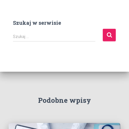
Szukaj w serwisie
S
Szukaj …
z
u
k
a
j
:
Podobne wpisy