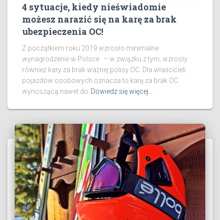
4 sytuacje, kiedy nieświadomie
możesz narazić się na karę za brak
ubezpieczenia OC!
Z początkiem roku 2019 wzrosło minimalne
wynagrodzenie w Polsce – w związku z tym, wzrosły
również kary za brak ważnej polisy OC. Dla właścicieli
pojazdów osobowych oznacza to karę za brak OC
wynoszącą nawet do
Dowiedz się więcej…