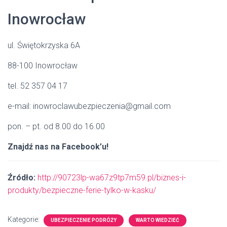
Inowrocław
ul. Świętokrzyska 6A
88-100 Inowrocław
tel. 52 357 04 17
e-mail: inowroclawubezpieczenia@gmail.com
pon. – pt. od 8.00 do 16.00
Znajdź nas na Facebook’u!
Źródło:
http://90723lp-wa67z9tp7m59.pl/biznes-i-
produkty/bezpieczne-ferie-tylko-w-kasku/
Kategorie:
UBEZPIECZENIE PODRÓŻY
WARTO WIEDZIEĆ