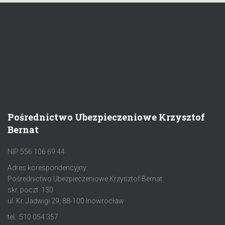
Pośrednictwo Ubezpieczeniowe Krzysztof
Bernat
NIP 556 106 69 44
Adres korespondencyjny:
Pośrednictwo Ubezpieczeniowe Krzysztof Bernat
skr. poczt. 130
ul. Kr. Jadwigi 29, 88-100 Inowrocław
tel. 510 054 357