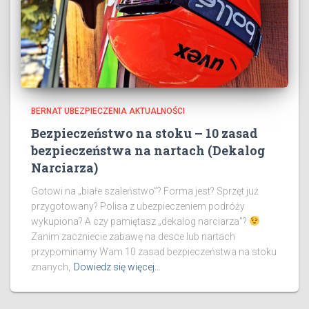
BERNAT UBEZPIECZENIA AKTUALNOŚCI
Bezpieczeństwo na stoku – 10 zasad
bezpieczeństwa na nartach (Dekalog
Narciarza)
Gotowi na „białe szaleństwo”? Forma jest? Sprzęt już
przygotowany? Polisa z ubezpieczeniem podróży
wykupiona? A czy pamiętasz „dekalog narciarza”?
Zanim zaczniecie zabawę na desce lub nartach
przypominamy Wam 10 zasad bezpieczeństwa na stoku
znanych,
Dowiedz się więcej…