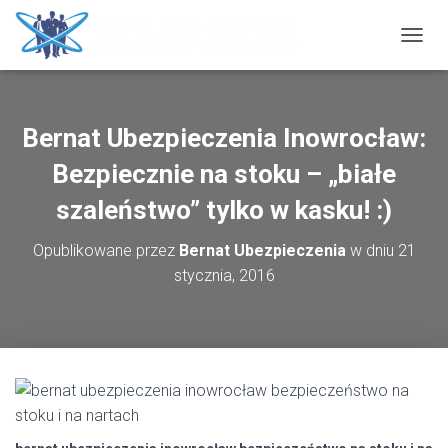
P
R
Z
E
Ł
Bernat Ubezpieczenia Inowrocław:
Ą
C
Bezpiecznie na stoku – „białe
Z
N
szaleństwo” tylko w kasku! :)
A
W
Opublikowane przez
Bernat Ubezpieczenia
w dniu
21
I
stycznia, 2016
G
A
C
J
Ę