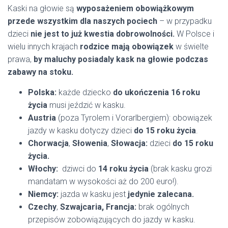
Kaski na głowie są
wyposażeniem obowiążkowym
przede wszystkim dla naszych pociech
– w przypadku
dzieci
nie jest to już kwestia dobrowolności.
W Polsce i
wielu innych krajach
rodzice mają obowiązek
w świelte
prawa,
by maluchy posiadaly kask na głowie podczas
zabawy na stoku.
Polska:
każde dziecko
do ukończenia 16 roku
życia
musi jeździć w kasku.
Austria
(poza Tyrolem i Vorarlbergiem): obowiązek
jazdy w kasku dotyczy dzieci
do 15 roku życia
.
Chorwacja
,
Słowenia
,
Słowacja:
dzieci
do 15 roku
życia.
Włochy:
dziwci do
14 roku życia
(brak kasku grozi
mandatam w wysokości aż do 200 euro!).
Niemcy:
jazda w kasku jest
jedynie zalecana.
Czechy
,
Szwajcaria,
Francja:
brak ogólnych
przepisów zobowiązujących do jazdy w kasku.