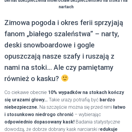
bernat ubezpieczenia inowrocław bezpieczeństwo na stoku i na
nartach
Zimowa pogoda i okres ferii sprzyjają
fanom „białego szaleństwa” – narty,
deski snowboardowe i gogle
opuszczają nasze szafy i ruszają z
nami na stoki… Ale czy pamiętamy
również o kasku?
Co ciekawe obecnie
10% wypadków na stokach kończy
się urazami głowy…
Takie urazy potrafią być
bardzo
niebezpieczne.
Na szczęście można się przed nimi
łatwo
i stosunkowo niedrogo chronić
– wybierając
odpowiednio dopasowany kask!
Badania statystyczne
dowodzą, że dobrze dobrany kask narciarski r
edukuje