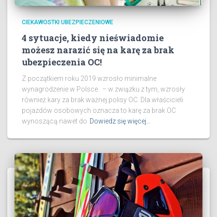
CIEKAWOSTKI UBEZPIECZENIOWE
4 sytuacje, kiedy nieświadomie
możesz narazić się na karę za brak
ubezpieczenia OC!
Z początkiem roku 2019 wzrosło minimalne
wynagrodzenie w Polsce – w związku z tym, wzrosły
również kary za brak ważnej polisy OC. Dla właścicieli
pojazdów osobowych oznacza to karę za brak OC
wynoszącą nawet do
Dowiedz się więcej…