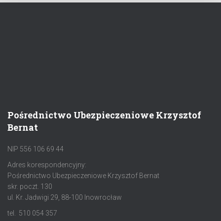
Pośrednictwo Ubezpieczeniowe Krzysztof
Bernat
NIP 556 106 69 44
Adres korespondencyjny:
Pośrednictwo Ubezpieczeniowe Krzysztof Bernat
skr. poczt. 130
ul. Kr. Jadwigi 29, 88-100 Inowrocław
tel. 510 054 357