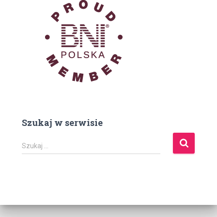
Szukaj w serwisie
S
Szukaj …
z
u
k
a
j
: