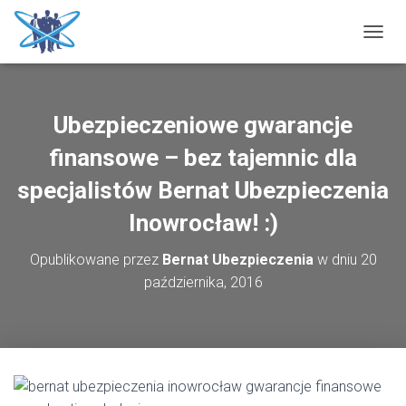
P
R
Z
E
Ł
Ubezpieczeniowe gwarancje
Ą
C
finansowe – bez tajemnic dla
Z
N
specjalistów Bernat Ubezpieczenia
A
Inowrocław! :)
W
I
G
Opublikowane przez
Bernat Ubezpieczenia
w dniu
20
A
października, 2016
C
J
Ę