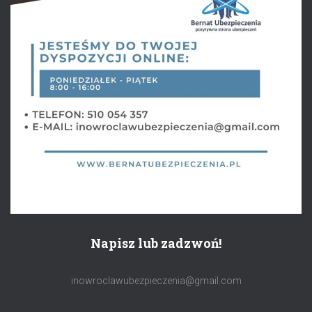
Napisz lub zadzwoń!
inowroclawubezpieczenia@gmail.com