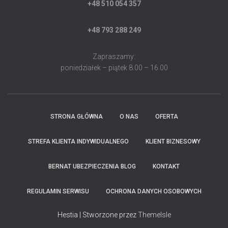
+48 510 054 357
+48 793 288 249
Zapraszamy:
poniedziałek – piątek 8.00 – 16.00
STRONA GŁÓWNA
O NAS
OFERTA
STREFA KLIENTA INDYWIDUALNEGO
KLIENT BIZNESOWY
BERNAT UBEZPIECZENIA BLOG
KONTAKT
REGULAMIN SERWISU
OCHRONA DANYCH OSOBOWYCH
Hestia | Stworzone przez
ThemeIsle