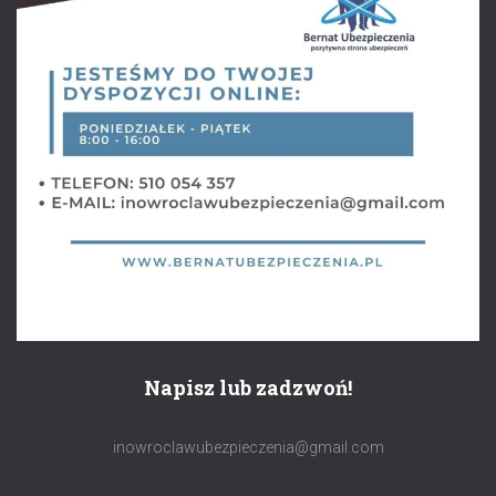
Napisz lub zadzwoń!
inowroclawubezpieczenia@gmail.com