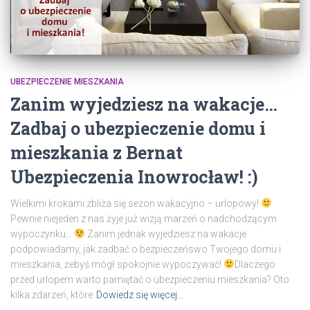
UBEZPIECZENIE MIESZKANIA
Zanim wyjedziesz na wakacje…
Zadbaj o ubezpieczenie domu i
mieszkania z Bernat
Ubezpieczenia Inowrocław! :)
Wielkimi krokami zbliża się sezon wakacyjno – urlopowy!
Pewnie niejeden z nas żyje już wizją marzeń o nadchodzącym
wypoczynku…
Zanim jednak wyjedziesz na wakacje
podpowiadamy, jak zadbać o bezpieczeńswo Twojego domu i
mieszkania, żebyś mógł spokojnie wypoczywać!
Dlaczego
przed urlopem warto pamiętać o ubezpieczeniu mieszkania? Oto
kilka zdarzeń, które
Dowiedz się więcej…