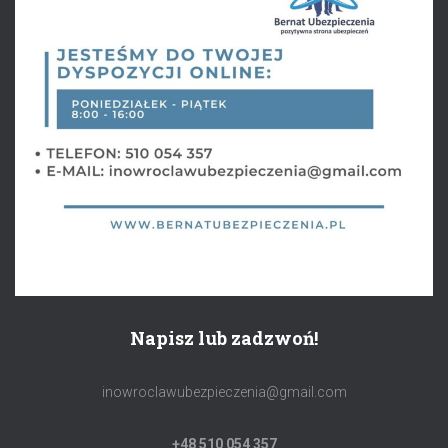
Napisz lub zadzwoń!
inowroclawubezpieczenia@gmail.com
+48 510 054 357