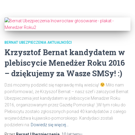
BERNAT UBEZPIECZENIA AKTUALNOŚCI
Krzysztof Bernat kandydatem w
plebiscycie Menedżer Roku 2016
– dziękujemy za Wasze SMSy! :)
Dziś możemy podzielić się naprawdę miłą wieścią!
Miło nam
poinformować, że Krzyszof Bernat – nasz szef i założyciel Bernat
Ubezpieczenia jest kandydatem w plebiscycie Menadżer Roku
2016, organizowanym przez Gazetę Pomorską! :)W tym roku do
Plebiscytu zostało zgłoszonych ponad 40 kandydatów z całego
województwa kujawsko-pomorskiego. Kandydaci zostali
podzieleni na
Dowiedz się więcej…
Przez
Bernat Ubezpieczenia
,
10 lat
temu