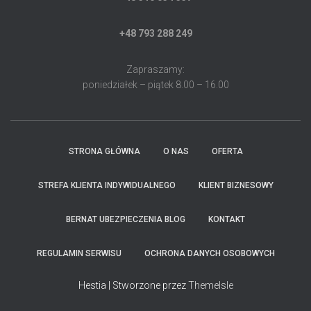
+48 793 288 249
Zapraszamy:
poniedziałek – piątek 8.00 – 16.00
STRONA GŁÓWNA
O NAS
OFERTA
STREFA KLIENTA INDYWIDUALNEGO
KLIENT BIZNESOWY
BERNAT UBEZPIECZENIA BLOG
KONTAKT
REGULAMIN SERWISU
OCHRONA DANYCH OSOBOWYCH
Hestia | Stworzone przez
ThemeIsle