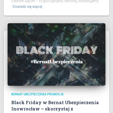
czterem kątom – rozpoczynamy remonty, inwestujemy
Dowiedz się więcej…
BERNAT UBEZPIECZENIA PROMOCJE
Black Friday w Bernat Ubezpieczenia
Inowrocław – skorzystaj z