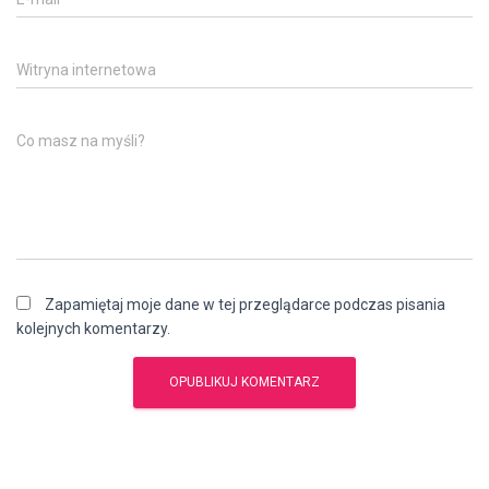
Witryna internetowa
Co masz na myśli?
Zapamiętaj moje dane w tej przeglądarce podczas pisania
kolejnych komentarzy.