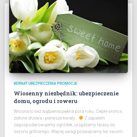
BERNAT UBEZPIECZENIA PROMOCJE
Wiosenny niezbędnik: ubezpieczenie
domu, ogrodu i roweru
Wiosna to bez wątpienia piękna pora roku. Ciepłe słońce,
zielone drzewa i pierwsze kwiaty…
Z zapałem
zagospodarowujemy ogródek, urządzamy tarasy do
sezonu grillowego. Więcej uwagi poświęcamy też swoim