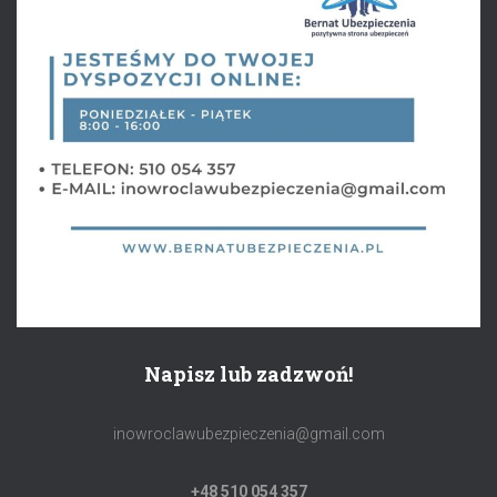
Napisz lub zadzwoń!
inowroclawubezpieczenia@gmail.com
+48 510 054 357