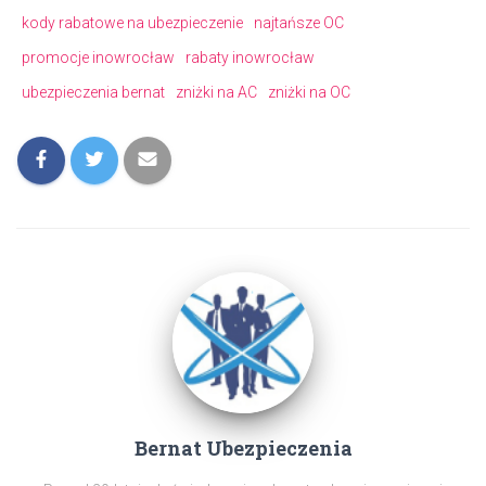
kody rabatowe na ubezpieczenie
najtańsze OC
promocje inowrocław
rabaty inowrocław
ubezpieczenia bernat
zniżki na AC
zniżki na OC
Bernat Ubezpieczenia