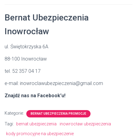
Bernat Ubezpieczenia
Inowrocław
ul. Świętokrzyska 6A
88-100 Inowrocław
tel. 52 357 04 17
e-mail: inowroclawubezpieczenia@gmail.com
Znajdź nas na Facebook’u!
Kategorie:
BERNAT UBEZPIECZENIA PROMOCJE
Tagi:
bernat ubezpieczenia
inowrocław ubezpieczenia
kody promocyjne na ubezpieczenie