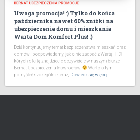
BERNAT UBEZPIECZENIA PROMOCJE
Uwaga promocja! :) Tylko do końca
października nawet 60% zniżki na
ubezpieczenie domu i mieszkania
Warta Dom Komfort Plus! :)
Dziś kontynuujemy temat bezpieczeństwa mieszkań oraz
domów i podpowiadamy, jak o nie zadbać z Wartą i HDI –
kórych ofertę znajdziecie oczywiście w naszym biurze
Bernat Ubezpieczenia Inowrocław.
Warto o tym
pomyśleć szczególnie teraz,
Dowiedz się więcej…