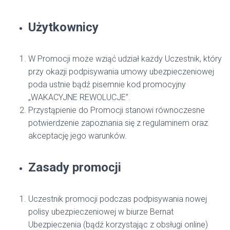
Użytkownicy
W Promocji może wziąć udział każdy Uczestnik, który
przy okazji podpisywania umowy ubezpieczeniowej
poda ustnie bądź pisemnie kod promocyjny
„WAKACYJNE REWOLUCJE”.
Przystąpienie do Promocji stanowi równoczesne
potwierdzenie zapoznania się z regulaminem oraz
akceptację jego warunków.
Zasady promocji
Uczestnik promocji podczas podpisywania nowej
polisy ubezpieczeniowej w biurze Bernat
Ubezpieczenia (bądź korzystając z obsługi online)