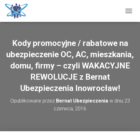
P
R
Z
E
Ł
Kody promocyjne / rabatowe na
Ą
C
ubezpieczenie OC, AC, mieszkania,
Z
N
domu, firmy – czyli WAKACYJNE
A
REWOLUCJE z Bernat
W
I
Ubezpieczenia Inowrocław!
G
A
C
Opublikowane przez
Bernat Ubezpieczenia
w dniu
23
J
czerwca, 2016
Ę